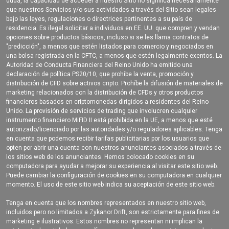
duda, la capacidad de acceder a nuestro Sitio no significa necesariamente
que nuestros Servicios y/o sus actividades a través del Sitio sean legales
bajo las leyes, regulaciones o directrices pertinentes a su país de
residencia. Es ilegal solicitar a individuos en EE. UU. que compren y vendan
opciones sobre productos básicos, incluso si se les llama contratos de
"predicción", a menos que estén listados para comercio y negociados en
una bolsa registrada en la CFTC, a menos que estén legalmente exentos. La
Autoridad de Conducta Financiera del Reino Unido ha emitido una
declaración de política PS20/10, que prohíbe la venta, promoción y
distribución de CFD sobre activos cripto. Prohíbe la difusión de materiales de
marketing relacionados con la distribución de CFDs y otros productos
financieros basados en criptomonedas dirigidos a residentes del Reino
Unido. La provisión de servicios de trading que involucren cualquier
instrumento financiero MiFID II está prohibida en la UE, a menos que esté
autorizado/licenciado por las autoridades y/o reguladores aplicables. Tenga
en cuenta que podemos recibir tarifas publicitarias por los usuarios que
opten por abrir una cuenta con nuestros anunciantes asociados a través de
los sitios web de los anunciantes. Hemos colocado cookies en su
computadora para ayudar a mejorar su experiencia al visitar este sitio web.
Puede cambiar la configuración de cookies en su computadora en cualquier
momento. El uso de este sitio web indica su aceptación de este sitio web.
Tenga en cuenta que los nombres representados en nuestro sitio web,
incluidos pero no limitados a Zykanor Drift, son estrictamente para fines de
marketing e ilustrativos. Estos nombres no representan ni implican la