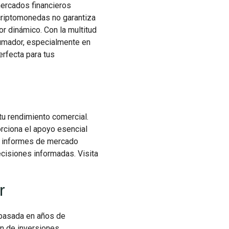
mercados financieros
criptomonedas no garantiza
or dinámico. Con la multitud
rumador, especialmente en
rfecta para tus
tu rendimiento comercial.
rciona el apoyo esencial
s, informes de mercado
ecisiones informadas. Visita
r
 basada en años de
ón de inversiones,