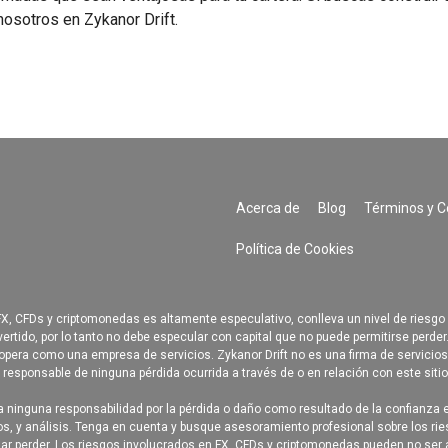
nosotros en Zykanor Drift.
Acerca de
Blog
Términos y C
Política de Cookies
 CFDs y criptomonedas es altamente especulativo, conlleva un nivel de riesgo 
nvertido, por lo tanto no debe especular con capital que no puede permitirse perde
 opera como una empresa de servicios. Zykanor Drift no es una firma de servicios 
á responsable de ninguna pérdida ocurrida a través de o en relación con este siti
ninguna responsabilidad por la pérdida o daño como resultado de la confianza en
icos, y análisis. Tenga en cuenta y busque asesoramiento profesional sobre los 
gar perder. Los riesgos involucrados en FX, CFDs y criptomonedas pueden no ser 