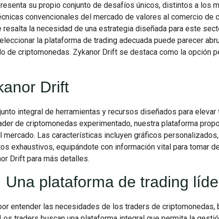
resenta su propio conjunto de desafíos únicos, distintos a los 
 técnicas convencionales del mercado de valores al comercio de 
e resalta la necesidad de una estrategia diseñada para este sect
eleccionar la plataforma de trading adecuada puede parecer ab
do de criptomonedas. Zykanor Drift se destaca como la opción pe
anor Drift
junto integral de herramientas y recursos diseñados para elevar 
trader de criptomonedas experimentado, nuestra plataforma propo
el mercado. Las características incluyen gráficos personalizado
tos exhaustivos, equipándote con información vital para tomar d
r Drift para más detalles.
: Una plataforma de trading líde
 por entender las necesidades de los traders de criptomonedas,
. Los traders buscan una plataforma integral que permita la gesti