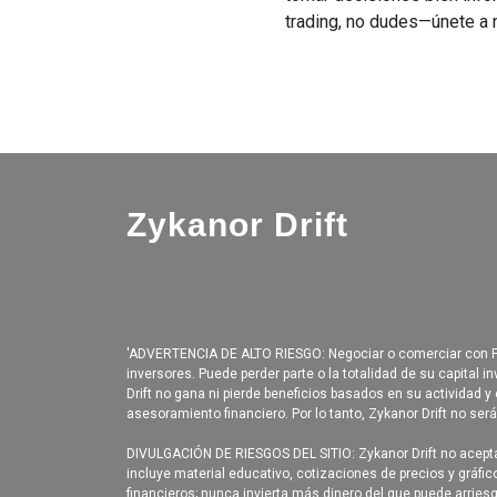
trading, no dudes—únete a 
Zykanor Drift
'ADVERTENCIA DE ALTO RIESGO: Negociar o comerciar con FX,
inversores. Puede perder parte o la totalidad de su capital i
Drift no gana ni pierde beneficios basados en su actividad y
asesoramiento financiero. Por lo tanto, Zykanor Drift no ser
DIVULGACIÓN DE RIESGOS DEL SITIO: Zykanor Drift no acepta 
incluye material educativo, cotizaciones de precios y gráf
financieros; nunca invierta más dinero del que puede arries