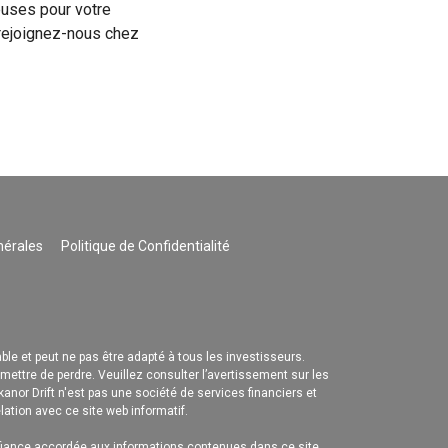
euses pour votre
- rejoignez-nous chez
nérales
Politique de Confidentialité
e et peut ne pas être adapté à tous les investisseurs.
ettre de perdre. Veuillez consulter l’avertissement sur les
kanor Drift n'est pas une société de services financiers et
lation avec ce site web informatif.
fiance accordée aux informations contenues dans ce site