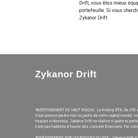
Drift, vous êtes mieux équ
portefeuille. Si vous cherch
Zykanor Drift.
Zykanor Drift
'AVERTISSEMENT DE HAUT RISQUE : Le trading d’FX, de CFD et
Vous pouvez perdre tout ou partie de votre capital investi,
risques ci-dessous. Zykanor Drift ne réalise ni gains ni pert
n'est pas habilitée à fournir des conseils financiers. Par c
AVERTISSEMENT SUR LES RISQUES DU SITE : Zykanor Drift n'a