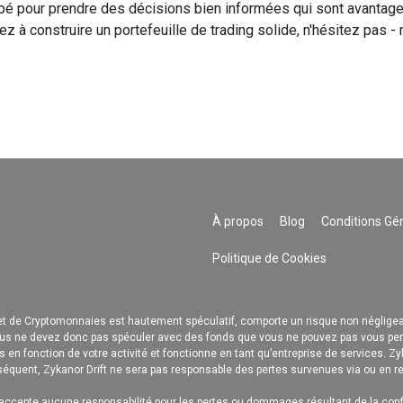
ipé pour prendre des décisions bien informées qui sont avantag
ez à construire un portefeuille de trading solide, n'hésitez pas 
À propos
Blog
Conditions Gé
Politique de Cookies
 de Cryptomonnaies est hautement spéculatif, comporte un risque non négligeabl
 vous ne devez donc pas spéculer avec des fonds que vous ne pouvez pas vous perm
es en fonction de votre activité et fonctionne en tant qu’entreprise de services. Zy
onséquent, Zykanor Drift ne sera pas responsable des pertes survenues via ou en re
ccepte aucune responsabilité pour les pertes ou dommages résultant de la con