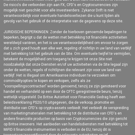
De risico's die verbonden zijn aan FX, CFD's en Cryptocurrencies zijn
mogelijk niet geschikt voor alle investeerders. Zykanor Drift is niet
verantwoordelijk voor eventuele handelsverliezen die u kunt lijden als
gevolg van het gebruik of de interpretatie van de gegevens op deze site.
JURIDISCHE BEPERKINGEN: Zonder de hierboven genoemde bepalingen te
beperken, begrijpt u dat de wetten met betrekking tot financiële activiteiten
wereldwijd variëren, en het is uw verantwoordelijkheid om ervoor te zorgen
dat u zich goed houdt aan elke wet, regeling of richtlijn in uw land van verblijf
met betrekking tot het gebruik van de Site. Om eventuele twijfel te vermijden,
betekent de mogelijkheid om toegang te krijgen tot onze Site niet
noodzakelijk dat onze Diensten en/of uw activiteiten via de Site legaal zijn
onder de wetten, regels of richtlijnen die relevant zijn voor uw land van
verblijf. Het is illegaal om Amerikaanse individuen te verzoeken om
commodityopties te kopen en verkopen, zelfs als ze
"voorspellingscontracten" worden genoemd, tenzij ze zijn genoteerd voor
handel en verhandeld op een door de CFTC geregistreerde beurs, tenzij
wettelijk vrijgesteld. De Britse Autoriteit voor Financiële Gedrag heeft een
beleidsverklaring PS20/10 uitgegeven, die de verkoop, promotie en
distributie van CFD's op crypto-assets verbiedt. Het verbiedt de verspreiding
van marketingmaterialen met betrekking tot de distributie van CFD's en
andere financiële producten op basis van Cryptocurrencies die zijn gericht
op Britse inwoners. Het aanbieden van handelsdiensten met betrekking tot
MiFID II financiële instrumenten is verboden in de EU, tenzij dit is