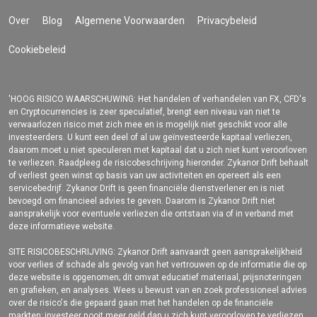
Over
Blog
Algemene Voorwaarden
Privacybeleid
Cookiebeleid
'HOOG RISICO WAARSCHUWING: Het handelen of verhandelen van FX, CFD's
en Cryptocurrencies is zeer speculatief, brengt een niveau van niet te
verwaarlozen risico met zich mee en is mogelijk niet geschikt voor alle
investeerders. U kunt een deel of al uw geïnvesteerde kapitaal verliezen,
daarom moet u niet speculeren met kapitaal dat u zich niet kunt veroorloven
te verliezen. Raadpleeg de risicobeschrijving hieronder. Zykanor Drift behaalt
of verliest geen winst op basis van uw activiteiten en opereert als een
servicebedrijf. Zykanor Drift is geen financiële dienstverlener en is niet
bevoegd om financieel advies te geven. Daarom is Zykanor Drift niet
aansprakelijk voor eventuele verliezen die ontstaan via of in verband met
deze informatieve website.
SITE RISICOBESCHRIJVING: Zykanor Drift aanvaardt geen aansprakelijkheid
voor verlies of schade als gevolg van het vertrouwen op de informatie die op
deze website is opgenomen; dit omvat educatief materiaal, prijsnoteringen
en grafieken, en analyses. Wees u bewust van en zoek professioneel advies
over de risico's die gepaard gaan met het handelen op de financiële
markten; investeer nooit meer geld dan u zich kunt veroorloven te verliezen.