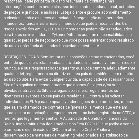
responsabilidade por perda ou dano resultante da confiança nas
informações contidas neste site; isso inclui material educacional, cotações
de preços e gráficos, e análises. Esteja ciente e procure aconselhamento
profissional sobre os riscos associados à negociação nos mercados
financeiros; nunca invista mais dinheiro do que pode arriscar perder. Os
riscos envolvidos em FX, CFDs e Criptomoedas podem não ser adequados
para todos os investidores. Zykanor Drift não assume responsabilidade por
quaisquer perdas de negociação que você possa enfrentar como resultado
do uso ou inferência dos dados hospedados neste site.
RESTRIÇÕES LEGAIS: Sem limitar as disposições acima mencionadas, você
entende que as leis relacionadas a atividades financeiras variam em todo o
mundo, e é sua responsabilidade garantir que você cumpra adequadamente
qualquer lei, regulamento ou diretriz em seu país de residência em relação
ao uso do Site. Para evitar qualquer dúvida, a capacidade de acessar nosso
Site não significa necessariamente que nossos Serviços e/ou suas
atividades através do Site são legais sob as leis, regulamentos ou
diretrizes relevantes ao seu país de residência. É contra a lei solicitar
indivíduos dos EUA para comprar e vender opções de commodities, mesmo
que sejam chamados de contratos de "previsão", a menos que estejam
listados para negociação e negociados em uma bolsa registrada na CFTC, a
menos que legalmente isentos. A Autoridade de Conduta Financeira do
Reino Unido emitiu uma declaração de política PS20/10, que proíbe a venda,
promoção e distribuição de CFDs em ativos de Cripto. Proíbe a
disseminação de materiais de marketing relacionados à distribuição de