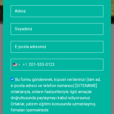
+1
United
States
+1
Bu formu göndererek, kişisel verilerinizi (tam ad,
e-posta adresi ve telefon numarası) [SITENAME]
ortaklarıyla, onların faaliyetleriyle ilgili amaçlar
doğrultusunda paylaşmayı kabul ediyorsunuz.
Ortaklar, yatırım eğitimi konusunda uzmanlaşmış
firmaları içermektedir.