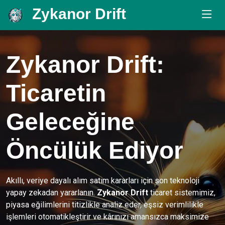
Zykanor Drift
.
Zykanor Drift
:
Ticaretin
Geleceğine
Öncülük Ediyor
Akıllı, veriye dayalı alım satım kararları için son teknoloji
yapay zekadan yararlanın.
Zykanor Drift
ticaret sistemimiz,
piyasa eğilimlerini titizlikle analiz eder, eşsiz verimlilikle
işlemleri otomatikleştirir ve kârınızı amansızca maksimize