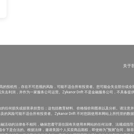
关于
有很高的投机性，存在不可忽视的风险，可能不适合所有投资者。您可能会失去部分或
得或失去利润，并作为一家服务公司运营。Zykanor Drift 不是金融服务公司，不具备提供
含信息而导致的任何损失或损害承担责任；这包括教育材料、价格报价和图表以及分析。请
风险可能不适合所有投资者。Zykanor Drift 不对您因使用本网站上所托管的
金融活动的法律各不相同，确保您遵守居住国有关使用本网站的任何法律、法规或指导
令下是合法的。根据法律，邀请美国个人买卖商品期权，即使称为“预测”合同，除非在